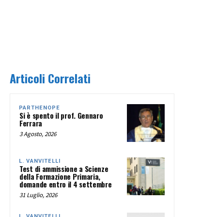
Articoli Correlati
PARTHENOPE
Si è spento il prof. Gennaro
Ferrara
3 Agosto, 2026
L. VANVITELLI
Test di ammissione a Scienze
della Formazione Primaria,
domande entro il 4 settembre
31 Luglio, 2026
L. VANVITELLI