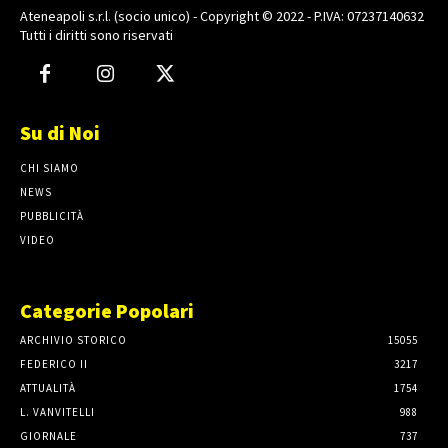
Ateneapoli s.r.l. (socio unico) - Copyright © 2022 - P.IVA: 07237140632
Tutti i diritti sono riservati
Su di Noi
CHI SIAMO
NEWS
PUBBLICITÀ
VIDEO
Categorie Popolari
ARCHIVIO STORICO
15055
FEDERICO II
3217
ATTUALITÀ
1754
L. VANVITELLI
988
GIORNALE
737