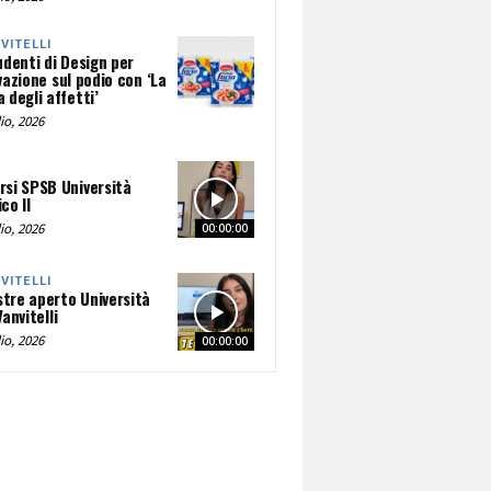
NVITELLI
udenti di Design per
vazione sul podio con ‘La
 degli affetti’
io, 2026
rsi SPSB Università
co II
io, 2026
00:00:00
NVITELLI
tre aperto Università
Vanvitelli
io, 2026
00:00:00