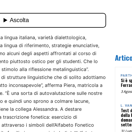
a lingua italiana, varietà dialettologica,
a lingua di riferimento, strategie enunciative,
no alcuni degli aspetti affrontati al corso di
Artico
nto piuttosto ostico per gli studenti. Che lo
stimolo alla riflessione metalinguistica”.
PART
 di strutture linguistiche che di solito adottiamo
Si è s
Ferra
utto inconsapevole”, afferma Piera, matricola a
3 Agost
e. “È una sorta di autovalutazione sulle nostre
no e quindi uno sprono a colmare lacune,
L. VA
rviene la collega Alessandra. A destare
Test 
della
trascrizione fonetica: esercizio di
doman
sette
 attraverso i simboli dell’Alfabeto Fonetico
31 Lugl