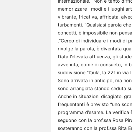
Internazionale. “Non è tanto diffic
memorizzare i modi e i luoghi art
vibrante, fricativa, affricata, alv
turbamenti. “Qualsiasi parola ch
concetti, è impossibile non pensar
.“Cerco di individuare i modi di 
rivolge la parola, è diventata qua
Data l’elevata affluenza, gli studen
avvenuta, come di consueto, in b
suddivisione “l’aula, la 221 in v
Sono arrivata in anticipo, ma non
sono arrangiata stando seduta su
Anche in situazioni disagiate, gr
frequentanti è previsto “uno scon
programma d’esame. La verifica è
seguono con la prof.ssa Rosa Pir
sosteranno con la prof.ssa Rita E