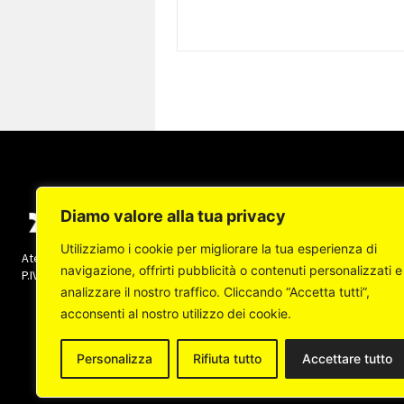
Diamo valore alla tua privacy
Utilizziamo i cookie per migliorare la tua esperienza di
Ateneapoli s.r.l. (socio unico) - Copyright © 2022 -
navigazione, offrirti pubblicità o contenuti personalizzati e
P.IVA: 07237140632 Tutti i diritti sono riservati
analizzare il nostro traffico. Cliccando “Accetta tutti”,
acconsenti al nostro utilizzo dei cookie.
Personalizza
Rifiuta tutto
Accettare tutto