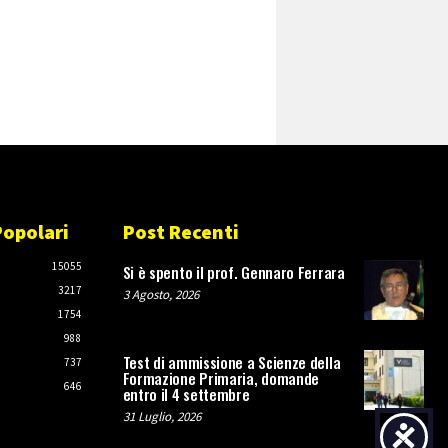
Popolari
Post Recenti
O
15055
Si è spento il prof. Gennaro Ferrara
3217
3 Agosto, 2026
1754
988
Test di ammissione a Scienze della
737
Formazione Primaria, domande
646
entro il 4 settembre
31 Luglio, 2026