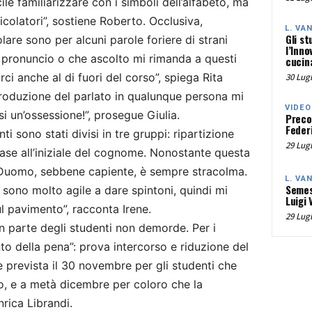
ile familiarizzare con i simboli dell’alfabeto, ma
icolatori”, sostiene Roberto. Occlusiva,
L. VA
Gli st
eolare sono per alcuni parole foriere di strani
l’Inno
e pronuncio o che ascolto mi rimanda a questi
cucina
ci anche al di fuori del corso”, spiega Rita
30 Lugl
produzione del parlato in qualunque persona mi
VIDEO
si un’ossessione!”, prosegue Giulia.
Preco
Federi
ti sono stati divisi in tre gruppi: ripartizione
29 Lugl
ase all’iniziale del cognome. Nonostante questa
ia Duomo, sebbene capiente, è sempre stracolma.
L. VA
Semes
 sono molto agile a dare spintoni, quindi mi
Luigi 
l pavimento”, racconta Irene.
29 Lugl
an parte degli studenti non demorde. Per i
to della pena”: prova intercorso e riduzione del
 prevista il 30 novembre per gli studenti che
o, e a metà dicembre per coloro che la
nrica Librandi.