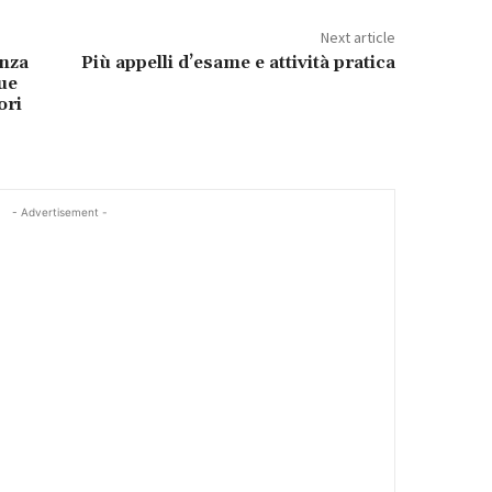
Next article
enza
Più appelli d’esame e attività pratica
gue
ori
- Advertisement -