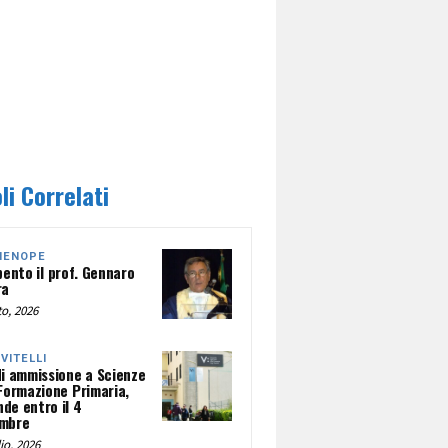
li Correlati
HENOPE
pento il prof. Gennaro
ra
o, 2026
NVITELLI
di ammissione a Scienze
 Formazione Primaria,
de entro il 4
mbre
io, 2026