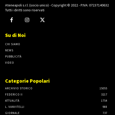
Ateneapoli s.r.l. (socio unico) - Copyright © 2022 - P.IVA: 07237140632
Tutti i diritti sono riservati
Su di Noi
CHI SIAMO
NEWS
PUBBLICITÀ
VIDEO
Categorie Popolari
ARCHIVIO STORICO
15055
FEDERICO II
3217
ATTUALITÀ
1754
L. VANVITELLI
988
GIORNALE
737