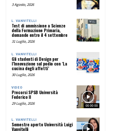
3 Agosto, 2026
L. VANVITELLI
Test di ammissione a Scienze
della Formazione Primaria,
domande entro il 4 settembre
31 Luglio, 2026
L. VANVITELLI
Gli studenti di Design per
l’Innovazione sul podio con ‘La
cucina degli affetti’
30 Luglio, 2026
VIDEO
Precorsi SPSB Università
Federico II
29 Luglio, 2026
00:00:00
L. VANVITELLI
Semestre aperto Università Luigi
Vanvitelli