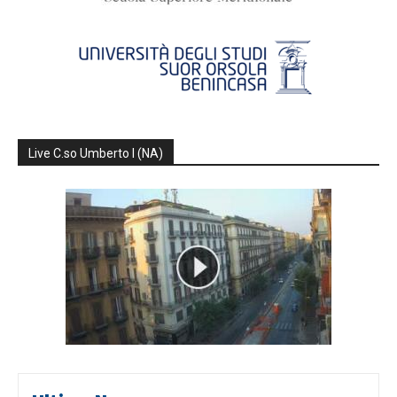
Live C.so Umberto I (NA)