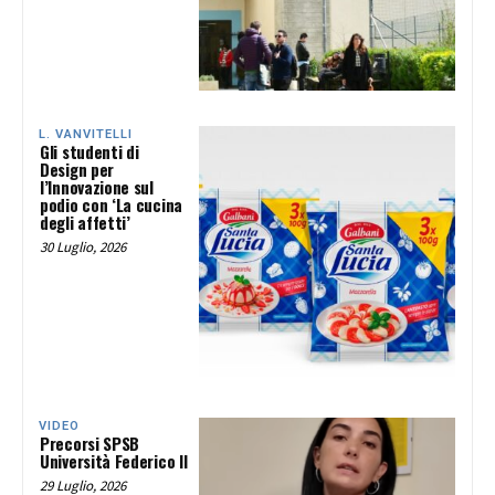
L. VANVITELLI
Gli studenti di
Design per
l’Innovazione sul
podio con ‘La cucina
degli affetti’
30 Luglio, 2026
VIDEO
Precorsi SPSB
Università Federico II
29 Luglio, 2026