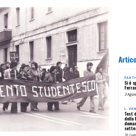
Artico
PART
Si è s
Ferra
3 Agost
L. VA
Test 
della
doman
sette
31 Lugl