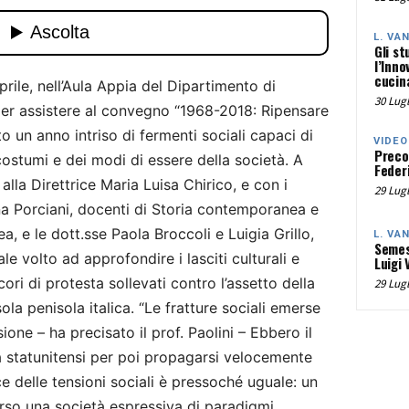
L. VA
Gli st
l’Inno
cucina
prile, nell’Aula Appia del Dipartimento di
30 Lugl
 per assistere al convegno “1968-2018: Ripensare
ato un anno intriso di fermenti sociali capaci di
VIDEO
Preco
ostumi e dei modi di essere della società. A
Federi
alla Direttrice Maria Luisa Chirico, e con i
29 Lugl
na Porciani, docenti di Storia contemporanea e
, e le dott.sse Paola Broccoli e Luigia Grillo,
L. VA
Semes
e volto ad approfondire i lasciti culturali e
Luigi 
 cori di protesta sollevati contro l’assetto della
29 Lugl
la penisola italica. “Le fratture sociali emerse
one – ha precisato il prof. Paolini – Ebbero il
à statunitensi per poi propagarsi velocemente
e delle tensioni sociali è pressoché uguale: un
rso una società espressiva di paradigmi