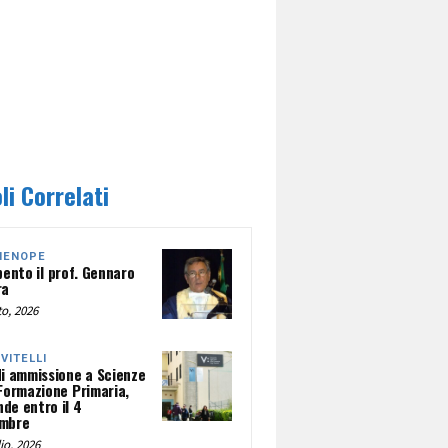
li Correlati
HENOPE
pento il prof. Gennaro
ra
o, 2026
NVITELLI
di ammissione a Scienze
 Formazione Primaria,
de entro il 4
mbre
io, 2026