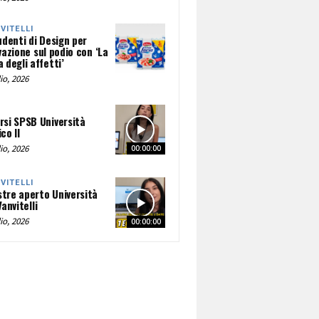
NVITELLI
udenti di Design per
vazione sul podio con ‘La
 degli affetti’
io, 2026
rsi SPSB Università
co II
io, 2026
00:00:00
NVITELLI
tre aperto Università
Vanvitelli
io, 2026
00:00:00