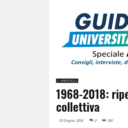
L. VANVITELLI
1968-2018: rip
collettiva
20 Giugno, 2018
0
556