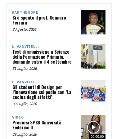
PARTHENOPE
Si è spento il prof. Gennaro
Ferrara
3 Agosto, 2026
L. VANVITELLI
Test di ammissione a Scienze
della Formazione Primaria,
domande entro il 4 settembre
31 Luglio, 2026
L. VANVITELLI
Gli studenti di Design per
l’Innovazione sul podio con ‘La
cucina degli affetti’
30 Luglio, 2026
VIDEO
Precorsi SPSB Università
Federico II
29 Luglio, 2026
00:00:00