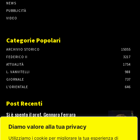
NEWS
PUBBLICITÀ
VIDEO
Categorie Popolari
ARCHIVIO STORICO
15055
FEDERICO II
3217
ATTUALITÀ
1754
L. VANVITELLI
988
GIORNALE
737
L'ORIENTALE
646
Post Recenti
Si è spento il prof. Gennaro Ferrara
3 Agosto, 2026
Diamo valore alla tua privacy
Utilizziamo i cookie per migliorare la tua esperienza di