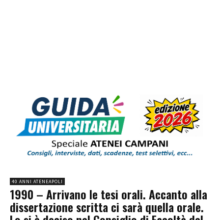
40 ANNI ATENEAPOLI
1990 – Arrivano le tesi orali. Accanto alla
dissertazione scritta ci sarà quella orale.
Lo si è deciso nel Consiglio di Facoltà del