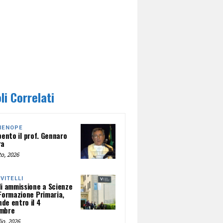
li Correlati
HENOPE
pento il prof. Gennaro
ra
o, 2026
NVITELLI
di ammissione a Scienze
 Formazione Primaria,
de entro il 4
mbre
io, 2026