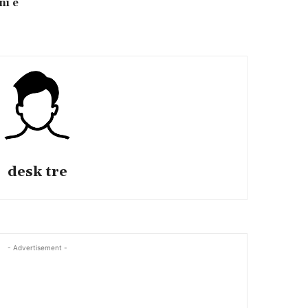
ni è
desk tre
- Advertisement -