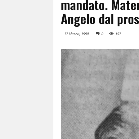
mandato. Matem
Angelo dal pro
17 Marzo, 1990
0
197