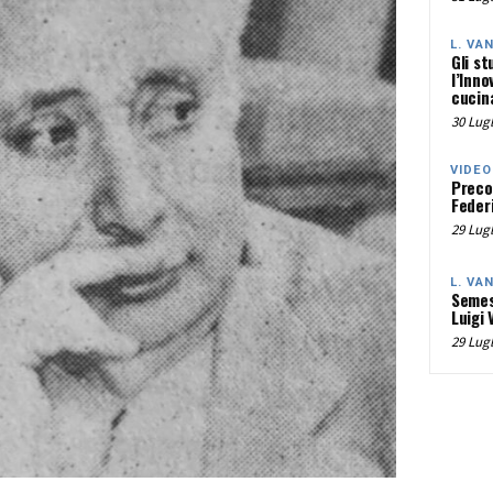
L. VA
Gli st
l’Inno
cucina
30 Lugl
VIDEO
Preco
Federi
29 Lugl
L. VA
Semes
Luigi 
29 Lugl