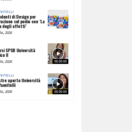
NVITELLI
udenti di Design per
vazione sul podio con ‘La
 degli affetti’
io, 2026
rsi SPSB Università
co II
io, 2026
00:00:00
NVITELLI
tre aperto Università
Vanvitelli
io, 2026
00:00:00