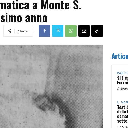
atica a Monte S.
ssimo anno
Share
Artico
PART
Si è s
Ferra
3 Agost
L. VA
Test 
della
doman
sette
31 Lugl