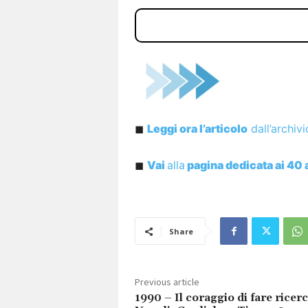
◼︎
Leggi ora l’articolo
dall’archiv
◼︎
Vai
alla
pagina dedicata ai 40 
Share
Previous article
1990 – Il coraggio di fare ricerc