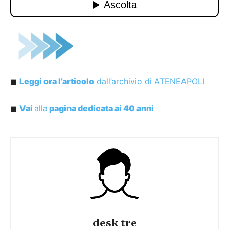
◼︎
Leggi ora l’art
i
colo
dall’archivio di ATENEAPOLI
◼︎
Vai
alla
pagina dedicata ai 40 anni
desk tre