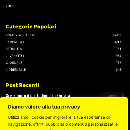
VIDEO
Categorie Popolari
ARCHIVIO STORICO
15055
FEDERICO II
3217
ATTUALITÀ
1754
L. VANVITELLI
988
GIORNALE
737
L'ORIENTALE
646
Post Recenti
Si è spento il prof. Gennaro Ferrara
3 Agosto, 2026
Diamo valore alla tua privacy
Utilizziamo i cookie per migliorare la tua esperienza di
navigazione, offrirti pubblicità o contenuti personalizzati e
Test di ammissione a Scienze della Formazione