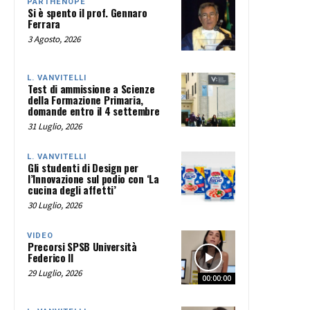
PARTHENOPE
Si è spento il prof. Gennaro
Ferrara
3 Agosto, 2026
L. VANVITELLI
Test di ammissione a Scienze
della Formazione Primaria,
domande entro il 4 settembre
31 Luglio, 2026
L. VANVITELLI
Gli studenti di Design per
l’Innovazione sul podio con ‘La
cucina degli affetti’
30 Luglio, 2026
VIDEO
Precorsi SPSB Università
Federico II
29 Luglio, 2026
00:00:00