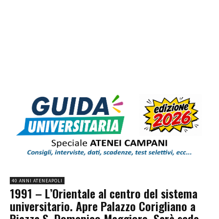
40 ANNI ATENEAPOLI
1991 – L’Orientale al centro del sistema
universitario. Apre Palazzo Corigliano a
Piazza S. Domenico Maggiore. Sarà sede