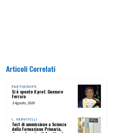
Articoli Correlati
PARTHENOPE
Si è spento il prof. Gennaro
Ferrara
3 Agosto, 2026
L. VANVITELLI
Test di ammissione a Scienze
della Formazione Primaria,