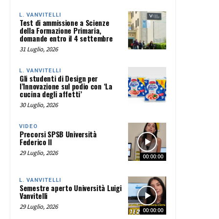
L. VANVITELLI
Test di ammissione a Scienze
della Formazione Primaria,
domande entro il 4 settembre
31 Luglio, 2026
L. VANVITELLI
Gli studenti di Design per
l’Innovazione sul podio con ‘La
cucina degli affetti’
30 Luglio, 2026
VIDEO
Precorsi SPSB Università
Federico II
29 Luglio, 2026
00:00:00
L. VANVITELLI
Semestre aperto Università Luigi
Vanvitelli
29 Luglio, 2026
00:00:00