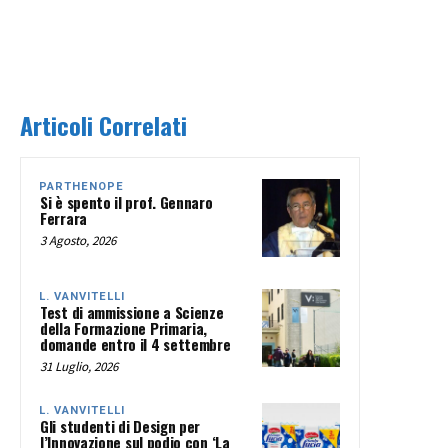
Articoli Correlati
PARTHENOPE
Si è spento il prof. Gennaro
Ferrara
3 Agosto, 2026
L. VANVITELLI
Test di ammissione a Scienze
della Formazione Primaria,
domande entro il 4 settembre
31 Luglio, 2026
L. VANVITELLI
Gli studenti di Design per
l’Innovazione sul podio con ‘La