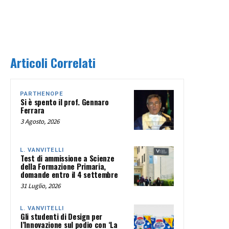
Articoli Correlati
PARTHENOPE
Si è spento il prof. Gennaro
Ferrara
3 Agosto, 2026
L. VANVITELLI
Test di ammissione a Scienze
della Formazione Primaria,
domande entro il 4 settembre
31 Luglio, 2026
L. VANVITELLI
Gli studenti di Design per
l’Innovazione sul podio con ‘La