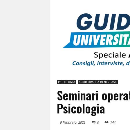
PSICOLOGIA
SUOR ORSOLA BENINCASA
Seminari operati
Psicologia
9 Febbraio, 2022
0
744