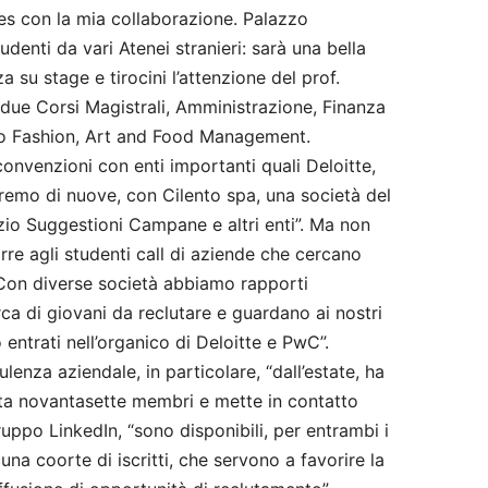
es con la mia collaborazione. Palazzo
denti da vari Atenei stranieri: sarà una bella
a su stage e tirocini l’attenzione del prof.
 due Corsi Magistrali, Amministrazione, Finanza
vo Fashion, Art and Food Management.
onvenzioni con enti importanti quali Deloitte,
remo di nuove, con Cilento spa, una società del
zio Suggestioni Campane e altri enti”. Ma non
re agli studenti call di aziende che cercano
i. Con diverse società abbiamo rapporti
erca di giovani da reclutare e guardano ai nostri
 entrati nell’organico di Deloitte e PwC”.
enza aziendale, in particolare, “dall’estate, ha
a novantasette membri e mette in contatto
gruppo LinkedIn, “sono disponibili, per entrambi i
una coorte di iscritti, che servono a favorire la