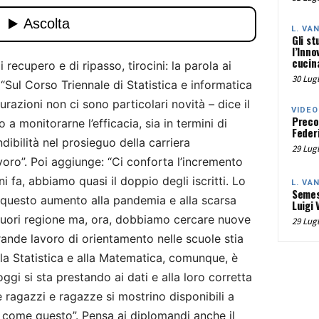
L. VA
Gli st
l’Inno
cucina
i recupero e di ripasso, tirocini: la parola ai
30 Lugl
“Sul Corso Triennale di Statistica e informatica
curazioni non ci sono particolari novità – dice il
VIDEO
Preco
a monitorarne l’efficacia, sia in termini di
Federi
ndibilità nel prosieguo della carriera
29 Lugl
avoro”. Poi aggiunge: “Ci conforta l’incremento
i fa, abbiamo quasi il doppio degli iscritti. Lo
L. VA
Semes
questo aumento alla pandemia e alla scarsa
Luigi 
 fuori regione ma, ora, dobbiamo cercare nuove
29 Lugl
grande lavoro di orientamento nelle scuole stia
alla Statistica e alla Matematica, comunque, è
oggi si sta prestando ai dati e alla loro corretta
 ragazzi e ragazze si mostrino disponibili a
i come questo”. Pensa ai diplomandi anche il