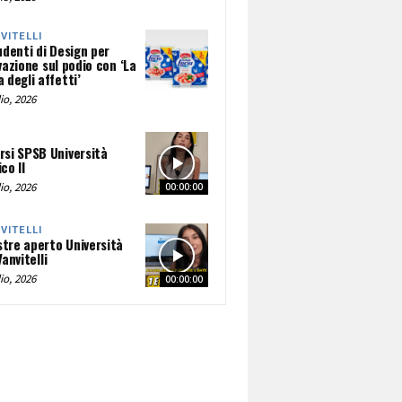
NVITELLI
udenti di Design per
vazione sul podio con ‘La
 degli affetti’
io, 2026
rsi SPSB Università
co II
io, 2026
00:00:00
NVITELLI
tre aperto Università
Vanvitelli
io, 2026
00:00:00