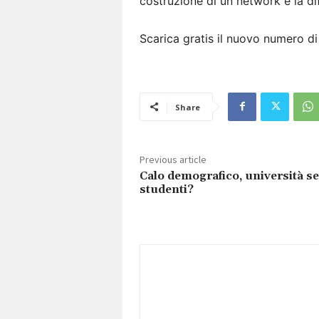
costruzione di un network e la d
Scarica gratis il nuovo numero d
Share
Previous article
Calo demografico, università s
studenti?