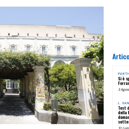
Artico
PART
Si è s
Ferra
3 Agost
L. VA
Test 
della
doman
sette
31 Lugl