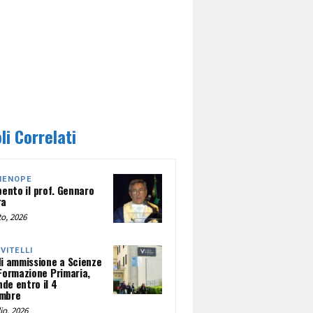
li Correlati
HENOPE
pento il prof. Gennaro
ra
o, 2026
NVITELLI
di ammissione a Scienze
 Formazione Primaria,
de entro il 4
mbre
io, 2026