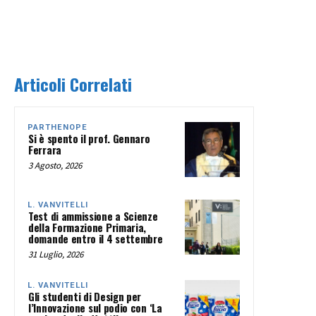
Articoli Correlati
PARTHENOPE
Si è spento il prof. Gennaro
Ferrara
3 Agosto, 2026
L. VANVITELLI
Test di ammissione a Scienze
della Formazione Primaria,
domande entro il 4 settembre
31 Luglio, 2026
L. VANVITELLI
Gli studenti di Design per
l’Innovazione sul podio con ‘La