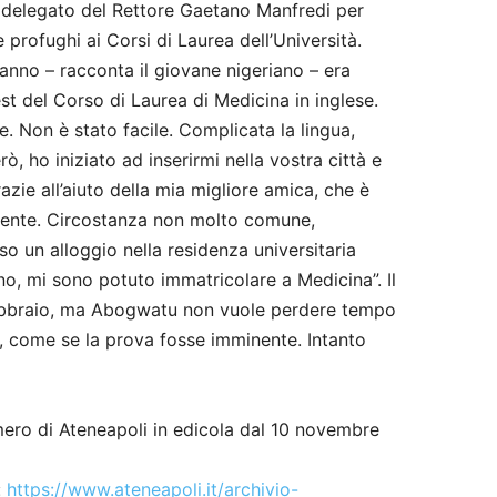
l delegato del Rettore Gaetano Manfredi per
e profughi ai Corsi di Laurea dell’Università.
anno – racconta il giovane nigeriano – era
est del Corso di Laurea di Medicina in inglese.
e. Non è stato facile. Complicata la lingua,
erò, ho iniziato ad inserirmi nella vostra città e
zie all’aiuto della mia migliore amica, che è
emente. Circostanza non molto comune,
so un alloggio nella residenza universitaria
no, mi sono potuto immatricolare a Medicina”. Il
ebbraio, ma Abogwatu non vuole perdere tempo
, come se la prova fosse imminente. Intanto
mero di Ateneapoli in edicola dal 10 novembre
:
https://www.ateneapoli.it/archivio-