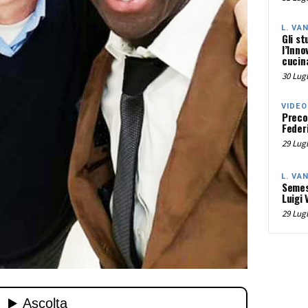
L. VA
Gli st
l’Inno
cucina
30 Lugl
VIDEO
Preco
Federi
29 Lugl
L. VA
Semes
Luigi 
29 Lugl