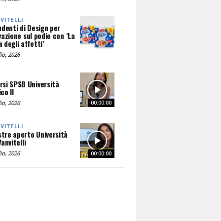
NVITELLI
udenti di Design per
vazione sul podio con ‘La
 degli affetti’
io, 2026
rsi SPSB Università
co II
io, 2026
00:00:00
NVITELLI
tre aperto Università
Vanvitelli
io, 2026
00:00:00