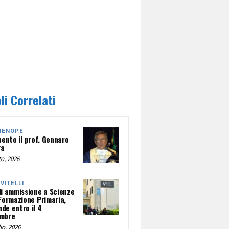
li Correlati
HENOPE
pento il prof. Gennaro
ra
o, 2026
NVITELLI
di ammissione a Scienze
 Formazione Primaria,
de entro il 4
mbre
io, 2026