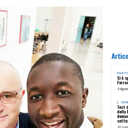
Artico
PART
Si è s
Ferra
3 Agost
L. VA
Test 
della
doman
sette
31 Lugl