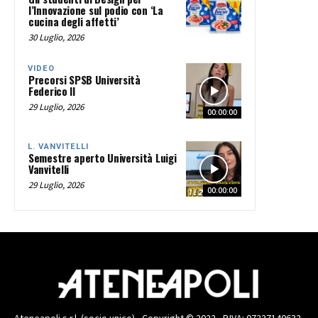
l’Innovazione sul podio con ‘La
cucina degli affetti’
30 Luglio, 2026
VIDEO
Precorsi SPSB Università
Federico II
29 Luglio, 2026
00:00:00
L. VANVITELLI
Semestre aperto Università Luigi
Vanvitelli
29 Luglio, 2026
00:00:00
Ateneapoli s.r.l. (socio unico) - Copyright © 2022 - P.IVA: 07237140632