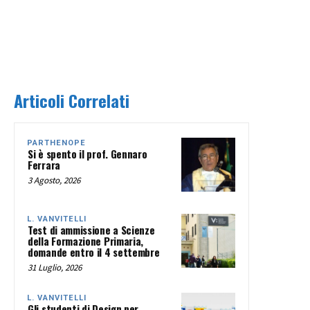
Articoli Correlati
PARTHENOPE
Si è spento il prof. Gennaro
Ferrara
3 Agosto, 2026
L. VANVITELLI
Test di ammissione a Scienze
della Formazione Primaria,
domande entro il 4 settembre
31 Luglio, 2026
L. VANVITELLI
Gli studenti di Design per