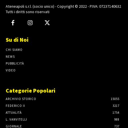
Ateneapoli s.r.l. (socio unico) - Copyright © 2022 - P.IVA: 07237140632
Tutti i diritti sono riservati
Su di Noi
CHI SIAMO
NEWS
PUBBLICITÀ
VIDEO
Categorie Popolari
ARCHIVIO STORICO
15055
FEDERICO II
3217
ATTUALITÀ
1754
L. VANVITELLI
988
GIORNALE
737