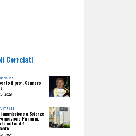
li Correlati
HENOPE
pento il prof. Gennaro
ra
o, 2026
NVITELLI
di ammissione a Scienze
 Formazione Primaria,
de entro il 4
mbre
io, 2026