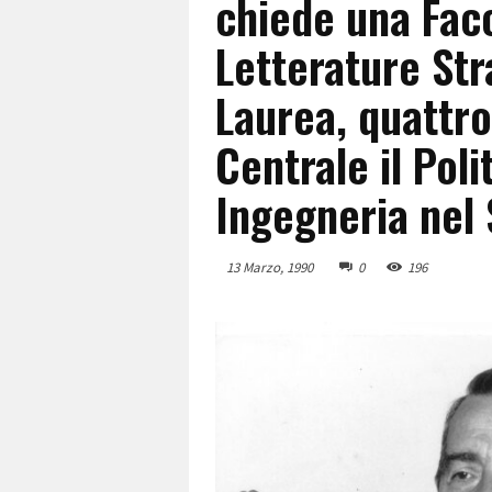
chiede una Faco
Letterature Str
Laurea, quattro
Centrale il Poli
Ingegneria nel
13 Marzo, 1990
0
196