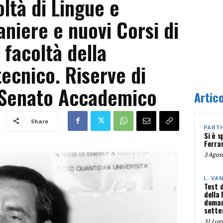
ltà di Lingue e
aniere e nuovi Corsi di
 facoltà della
tecnico. Riserve di
 Senato Accademico
Artico
Share
PART
Si è s
Ferra
3 Agost
L. VA
Test 
della
doman
sette
31 Lugl