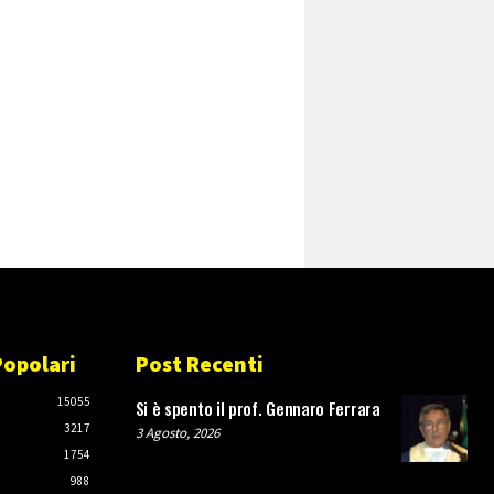
Popolari
Post Recenti
O
15055
Si è spento il prof. Gennaro Ferrara
3217
3 Agosto, 2026
1754
988