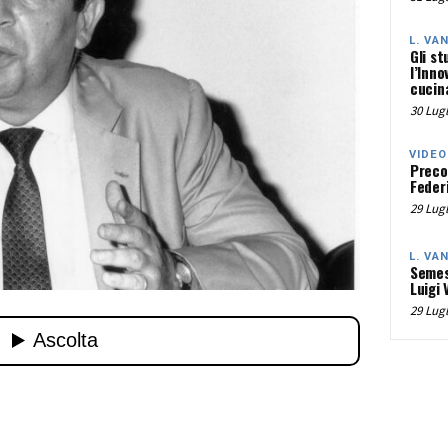
L. VA
Gli st
l’Inno
cucina
30 Lugl
VIDEO
Preco
Federi
29 Lugl
L. VA
Semes
Luigi 
29 Lugl