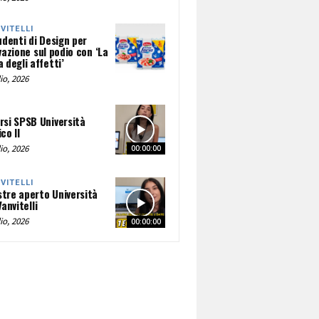
NVITELLI
udenti di Design per
vazione sul podio con ‘La
 degli affetti’
io, 2026
rsi SPSB Università
co II
io, 2026
00:00:00
NVITELLI
tre aperto Università
Vanvitelli
io, 2026
00:00:00