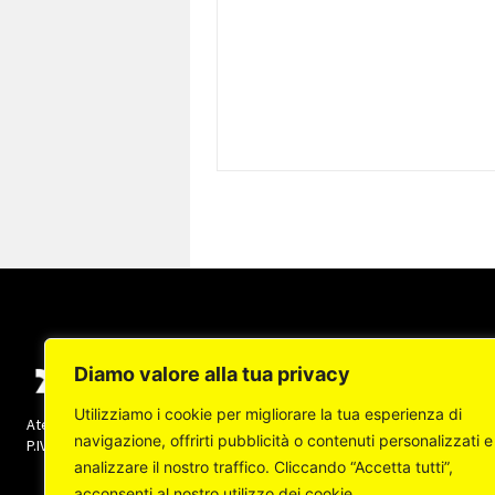
Diamo valore alla tua privacy
Utilizziamo i cookie per migliorare la tua esperienza di
Ateneapoli s.r.l. (socio unico) - Copyright © 2022 -
navigazione, offrirti pubblicità o contenuti personalizzati e
P.IVA: 07237140632 Tutti i diritti sono riservati
analizzare il nostro traffico. Cliccando “Accetta tutti”,
acconsenti al nostro utilizzo dei cookie.