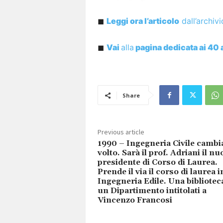
◼︎
Leggi ora
l’articolo
dall’archiv
◼︎
Vai
alla
pagina dedicata ai 40 
Share
Previous article
1990 – Ingegneria Civile cambi
volto. Sarà il prof. Adriani il n
presidente di Corso di Laurea.
Prende il via il corso di laurea i
Ingegneria Edile. Una bibliotec
un Dipartimento intitolati a
Vincenzo Francosi