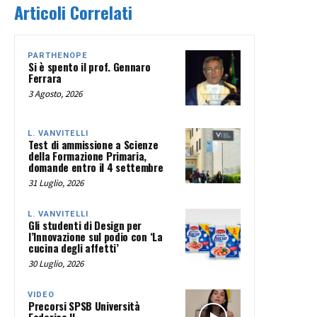
Articoli Correlati
PARTHENOPE
Si è spento il prof. Gennaro
Ferrara
3 Agosto, 2026
L. VANVITELLI
Test di ammissione a Scienze
della Formazione Primaria,
domande entro il 4 settembre
31 Luglio, 2026
L. VANVITELLI
Gli studenti di Design per
l’Innovazione sul podio con ‘La
cucina degli affetti’
30 Luglio, 2026
VIDEO
Precorsi SPSB Università
Federico II