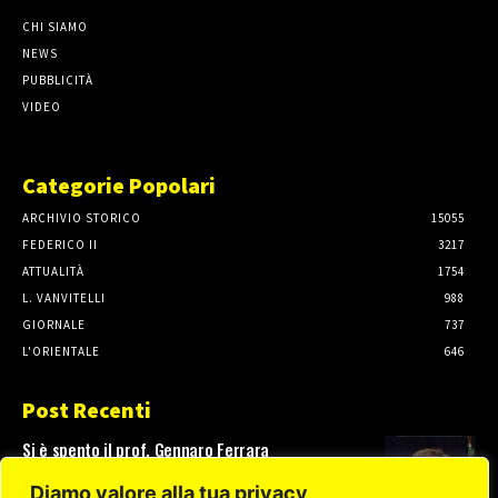
CHI SIAMO
NEWS
PUBBLICITÀ
VIDEO
Categorie Popolari
ARCHIVIO STORICO
15055
FEDERICO II
3217
ATTUALITÀ
1754
L. VANVITELLI
988
GIORNALE
737
L'ORIENTALE
646
Post Recenti
Si è spento il prof. Gennaro Ferrara
3 Agosto, 2026
Diamo valore alla tua privacy