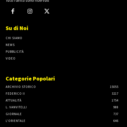
Tutti i diritti sono riservati
Su di Noi
CHI SIAMO
NEWS
PUBBLICITÀ
VIDEO
Categorie Popolari
ARCHIVIO STORICO
15055
FEDERICO II
3217
ATTUALITÀ
1754
L. VANVITELLI
988
GIORNALE
737
L'ORIENTALE
646