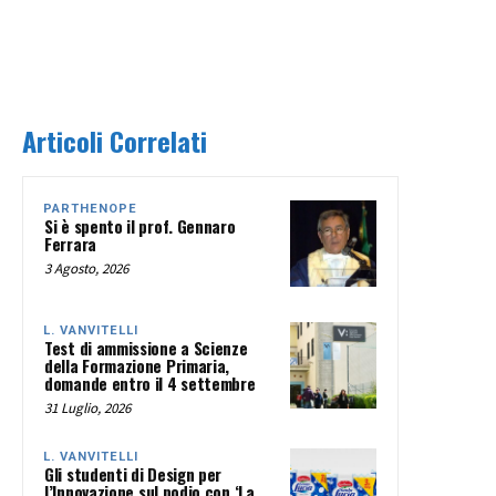
Articoli Correlati
PARTHENOPE
Si è spento il prof. Gennaro
Ferrara
3 Agosto, 2026
L. VANVITELLI
Test di ammissione a Scienze
della Formazione Primaria,
domande entro il 4 settembre
31 Luglio, 2026
L. VANVITELLI
Gli studenti di Design per
l’Innovazione sul podio con ‘La