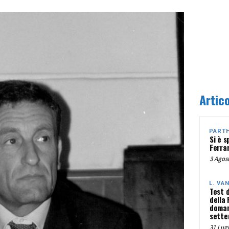
Artico
PART
Si è s
Ferra
3 Agost
L. VA
Test 
della
doman
sette
31 Lugl