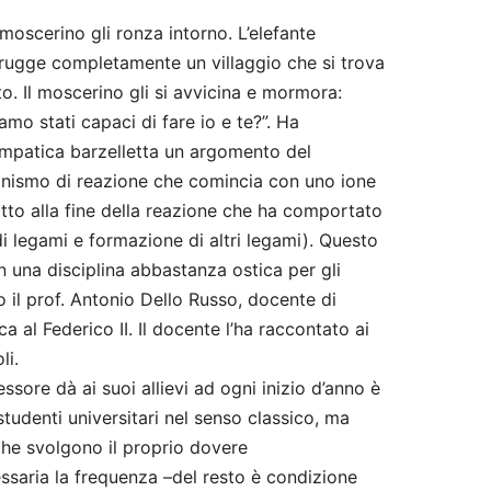
moscerino gli ronza intorno. L’elefante
istrugge completamente un villaggio che si trova
sto. Il moscerino gli si avvicina e mormora:
amo stati capaci di fare io e te?”. Ha
impatica barzelletta un argomento del
anismo di reazione che comincia con uno ione
tatto alla fine della reazione che ha comportato
i legami e formazione di altri legami). Questo
 una disciplina abbastanza ostica per gli
o il prof. Antonio Dello Russo, docente di
 al Federico II. Il docente l’ha raccontato ai
oli.
ssore dà ai suoi allievi ad ogni inizio d’anno è
studenti universitari nel senso classico, ma
che svolgono il proprio dovere
saria la frequenza –del resto è condizione