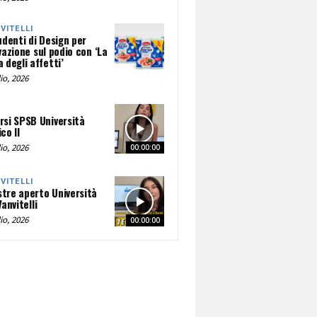
NVITELLI
udenti di Design per
vazione sul podio con ‘La
 degli affetti’
io, 2026
rsi SPSB Università
co II
io, 2026
00:00:00
NVITELLI
tre aperto Università
Vanvitelli
io, 2026
00:00:00