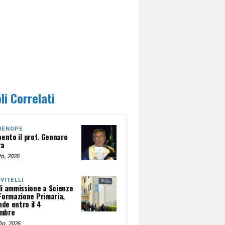
li Correlati
HENOPE
pento il prof. Gennaro
ra
o, 2026
NVITELLI
di ammissione a Scienze
 Formazione Primaria,
de entro il 4
mbre
io, 2026