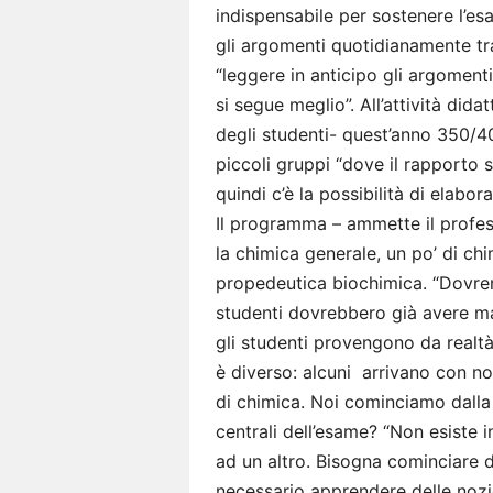
indispensabile per sostenere l’e
gli argomenti quotidianamente tra
“leggere in anticipo gli argoment
si segue meglio”. All’attività didat
degli studenti- quest’anno 350/400
piccoli gruppi “dove il rapporto
quindi c’è la possibilità di elabor
Il programma – ammette il profe
la chimica generale, un po’ di chi
propedeutica biochimica. “Dovrem
studenti dovrebbero già avere ma
gli studenti provengono da realtà,
è diverso: alcuni arrivano con no
di chimica. Noi cominciamo dalla 
centrali dell’esame? “Non esiste
ad un altro. Bisogna cominciare d
necessario apprendere delle nozi