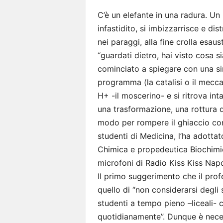
C’è un elefante in una radura. Un 
infastidito, si imbizzarrisce e d
nei paraggi, alla fine crolla esau
“guardati dietro, hai visto cosa si
cominciato a spiegare con una s
programma (la catalisi o il mecc
H+ -il moscerino- e si ritrova in
una trasformazione, una rottura d
modo per rompere il ghiaccio con
studenti di Medicina, l’ha adottat
Chimica e propedeutica Biochimica
microfoni di Radio Kiss Kiss Nap
Il primo suggerimento che il profe
quello di “non considerarsi degli 
studenti a tempo pieno –liceali- 
quotidianamente”. Dunque è neces