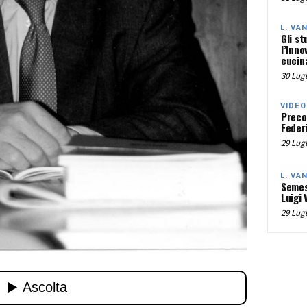
L. VA
Gli st
l’Inno
cucina
30 Lugl
VIDEO
Preco
Federi
29 Lugl
L. VA
Semes
Luigi 
29 Lugl