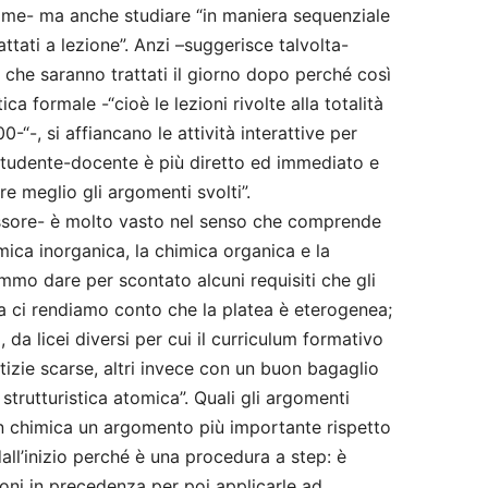
same- ma anche studiare “in maniera sequenziale
ttati a lezione”. Anzi –suggerisce talvolta-
i che saranno trattati il giorno dopo perché così
tica formale -“cioè le lezioni rivolte alla totalità
-“-, si affiancano le attività interattive per
 studente-docente è più diretto ed immediato e
are meglio gli argomenti svolti”.
ssore- è molto vasto nel senso che comprende
mica inorganica, la chimica organica e la
mo dare per scontato alcuni requisiti che gli
 ci rendiamo conto che la platea è eterogenea;
 da licei diversi per cui il curriculum formativo
tizie scarse, altri invece con un buon bagaglio
strutturistica atomica”. Quali gli argomenti
 in chimica un argomento più importante rispetto
all’inizio perché è una procedura a step: è
oni in precedenza per poi applicarle ad