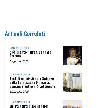
Articoli Correlati
PARTHENOPE
Si è spento il prof. Gennaro
Ferrara
3 Agosto, 2026
L. VANVITELLI
Test di ammissione a Scienze
della Formazione Primaria,
domande entro il 4 settembre
31 Luglio, 2026
L. VANVITELLI
Gli studenti di Design per