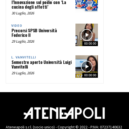
l’Innovazione sul podio con ‘La
cucina degli affetti’
30 Luglio, 2026
VIDEO
Precorsi SPSB Università
Federico II
29 Luglio, 2026
00:00:00
L. VANVITELLI
Semestre aperto Università Luigi
Vanvitelli
29 Luglio, 2026
00:00:00
Ateneapoli s.r.l. (socio unico) - Copyright © 2022 - P.IVA: 07237140632