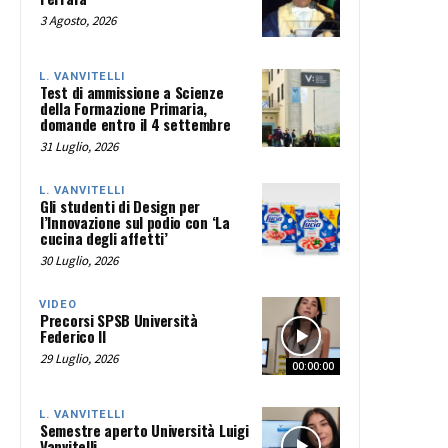
3 Agosto, 2026
L. VANVITELLI
Test di ammissione a Scienze
della Formazione Primaria,
domande entro il 4 settembre
31 Luglio, 2026
L. VANVITELLI
Gli studenti di Design per
l’Innovazione sul podio con ‘La
cucina degli affetti’
30 Luglio, 2026
VIDEO
Precorsi SPSB Università
Federico II
29 Luglio, 2026
00:00:00
L. VANVITELLI
Semestre aperto Università Luigi
Vanvitelli