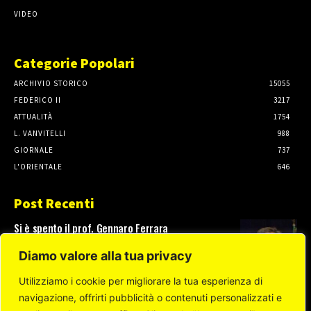
VIDEO
Categorie Popolari
ARCHIVIO STORICO
15055
FEDERICO II
3217
ATTUALITÀ
1754
L. VANVITELLI
988
GIORNALE
737
L'ORIENTALE
646
Post Recenti
Si è spento il prof. Gennaro Ferrara
3 Agosto, 2026
Diamo valore alla tua privacy
Utilizziamo i cookie per migliorare la tua esperienza di
navigazione, offrirti pubblicità o contenuti personalizzati e
Test di ammissione a Scienze della Formazione