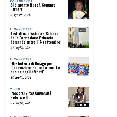
PARTHENOPE
Si è spento il prof. Gennaro
Ferrara
3 Agosto, 2026
L. VANVITELLI
Test di ammissione a Scienze
della Formazione Primaria,
domande entro il 4 settembre
31 Luglio, 2026
L. VANVITELLI
Gli studenti di Design per
l’Innovazione sul podio con ‘La
cucina degli affetti’
30 Luglio, 2026
VIDEO
Precorsi SPSB Università
Federico II
29 Luglio, 2026
00:00:00