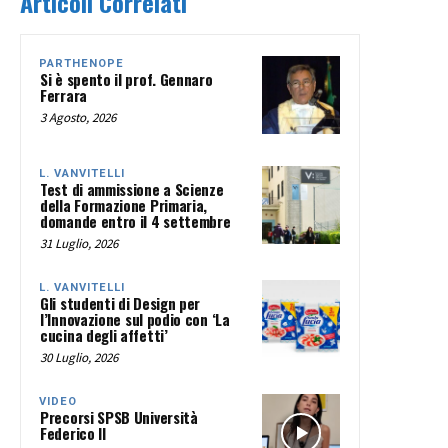
Articoli Correlati
PARTHENOPE
Si è spento il prof. Gennaro
Ferrara
3 Agosto, 2026
L. VANVITELLI
Test di ammissione a Scienze
della Formazione Primaria,
domande entro il 4 settembre
31 Luglio, 2026
L. VANVITELLI
Gli studenti di Design per
l’Innovazione sul podio con ‘La
cucina degli affetti’
30 Luglio, 2026
VIDEO
Precorsi SPSB Università
Federico II