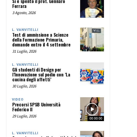
Si è spento il prof. Gennaro
Ferrara
3 Agosto, 2026
L. VANVITELLI
Test di ammissione a Scienze
della Formazione Primaria,
domande entro il 4 settembre
31 Luglio, 2026
L. VANVITELLI
Gli studenti di Design per
l’Innovazione sul podio con ‘La
cucina degli affetti’
30 Luglio, 2026
VIDEO
Precorsi SPSB Università
Federico II
29 Luglio, 2026
00:00:00
L. VANVITELLI