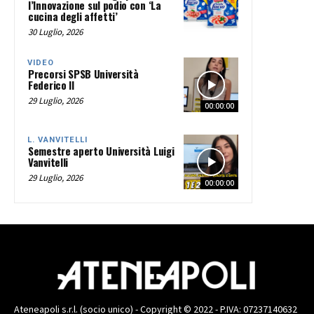
l’Innovazione sul podio con ‘La
cucina degli affetti’
30 Luglio, 2026
VIDEO
Precorsi SPSB Università
Federico II
29 Luglio, 2026
00:00:00
L. VANVITELLI
Semestre aperto Università Luigi
Vanvitelli
29 Luglio, 2026
00:00:00
Ateneapoli s.r.l. (socio unico) - Copyright © 2022 - P.IVA: 07237140632