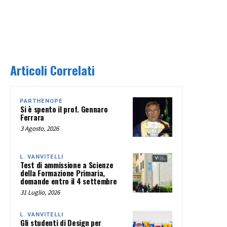
Articoli Correlati
PARTHENOPE
Si è spento il prof. Gennaro
Ferrara
3 Agosto, 2026
L. VANVITELLI
Test di ammissione a Scienze
della Formazione Primaria,
domande entro il 4 settembre
31 Luglio, 2026
L. VANVITELLI
Gli studenti di Design per