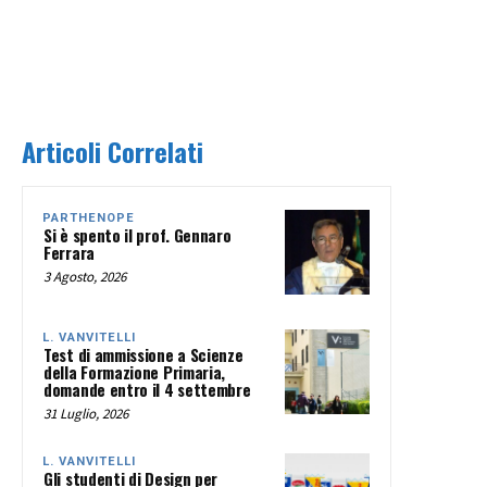
Articoli Correlati
PARTHENOPE
Si è spento il prof. Gennaro
Ferrara
3 Agosto, 2026
L. VANVITELLI
Test di ammissione a Scienze
della Formazione Primaria,
domande entro il 4 settembre
31 Luglio, 2026
L. VANVITELLI
Gli studenti di Design per