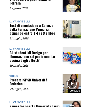
Ferrara
3 Agosto, 2026
L. VANVITELLI
Test di ammissione a Scienze
della Formazione Primaria,
domande entro il 4 settembre
31 Luglio, 2026
L. VANVITELLI
Gli studenti di Design per
l’Innovazione sul podio con ‘La
cucina degli affetti’
30 Luglio, 2026
VIDEO
Precorsi SPSB Università
Federico II
29 Luglio, 2026
00:00:00
L. VANVITELLI
Semestre aperto Università Luigi