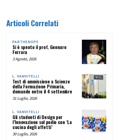
Articoli Correlati
PARTHENOPE
Si è spento il prof. Gennaro
Ferrara
3 Agosto, 2026
L. VANVITELLI
Test di ammissione a Scienze
della Formazione Primaria,
domande entro il 4 settembre
31 Luglio, 2026
L. VANVITELLI
Gli studenti di Design per
l’Innovazione sul podio con ‘La
cucina degli affetti’
30 Luglio, 2026