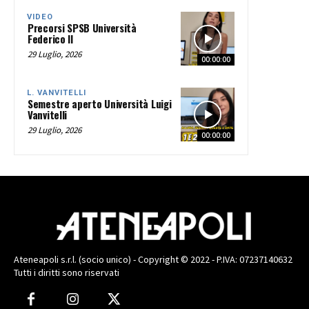
VIDEO
Precorsi SPSB Università
Federico II
29 Luglio, 2026
00:00:00
L. VANVITELLI
Semestre aperto Università Luigi
Vanvitelli
29 Luglio, 2026
00:00:00
Ateneapoli s.r.l. (socio unico) - Copyright © 2022 - P.IVA: 07237140632
Tutti i diritti sono riservati