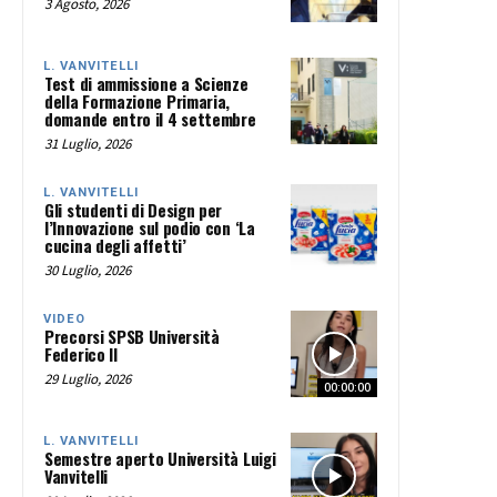
3 Agosto, 2026
L. VANVITELLI
Test di ammissione a Scienze
della Formazione Primaria,
domande entro il 4 settembre
31 Luglio, 2026
L. VANVITELLI
Gli studenti di Design per
l’Innovazione sul podio con ‘La
cucina degli affetti’
30 Luglio, 2026
VIDEO
Precorsi SPSB Università
Federico II
29 Luglio, 2026
00:00:00
L. VANVITELLI
Semestre aperto Università Luigi
Vanvitelli