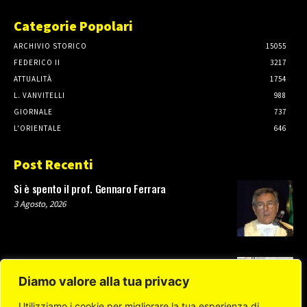
Categorie Popolari
ARCHIVIO STORICO
15055
FEDERICO II
3217
ATTUALITÀ
1754
L. VANVITELLI
988
GIORNALE
737
L'ORIENTALE
646
Post Recenti
Si è spento il prof. Gennaro Ferrara
3 Agosto, 2026
Test di ammissione a Scienze della Formazione
Primaria, domande entro il 4 settembre
Diamo valore alla tua privacy
31 Luglio, 2026
Utilizziamo i cookie per migliorare la tua esperienza di