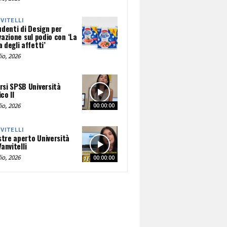
NVITELLI
udenti di Design per
vazione sul podio con ‘La
 degli affetti’
io, 2026
rsi SPSB Università
co II
io, 2026
00:00:00
NVITELLI
tre aperto Università
Vanvitelli
io, 2026
00:00:00