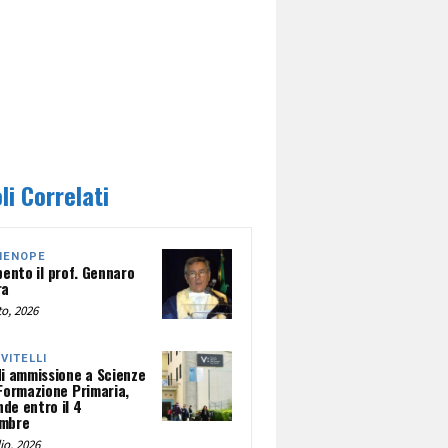
li Correlati
HENOPE
pento il prof. Gennaro
ra
o, 2026
NVITELLI
di ammissione a Scienze
 Formazione Primaria,
de entro il 4
mbre
io, 2026