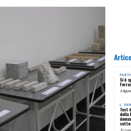
Artico
PART
Si è s
Ferra
3 Agost
L. VA
Test 
della
doman
sette
31 Lugl