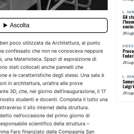
L. VA
Gli st
l’Inno
cucina
30 Lugl
 ben poco utilizzata da Architettura, al punto
VIDEO
Preco
 ha confessato che non ne conosceva neppure
Federi
rni, una Materioteca. Spazi di esposizione di
29 Lugl
sono stati collocati anche pannelli che
ne e le caratteristiche degli stessi. Una sala è
L. VA
Semes
oni in architettura, un’altra alle prove
Luigi 
te 3D, che, nel giorno dell’inaugurazione, il 17
29 Lugl
riosito studenti e docenti. Completa il tutto una
ttraverso il sito internet della struttura.
detto nell’occasione del primo giorno di
responsabile scientifico della struttura –
amma Faro finanziato dalla Compagnia San