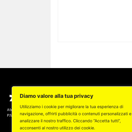
Diamo valore alla tua privacy
Utilizziamo i cookie per migliorare la tua esperienza di
Ateneapoli s.r.l. (socio unico) - Copyright © 2022 -
navigazione, offrirti pubblicità o contenuti personalizzati e
P.IVA: 07237140632 Tutti i diritti sono riservati
analizzare il nostro traffico. Cliccando “Accetta tutti”,
acconsenti al nostro utilizzo dei cookie.