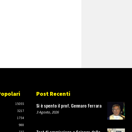
Popolari
Post Recenti
O
15055
Si è spento il prof. Gennaro Ferrara
3217
3 Agosto, 2026
1754
988
737