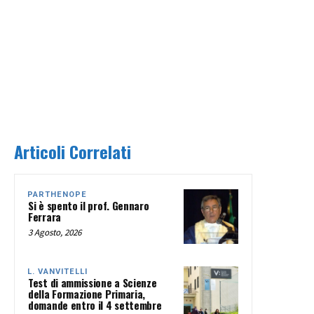
Articoli Correlati
PARTHENOPE
Si è spento il prof. Gennaro
Ferrara
3 Agosto, 2026
L. VANVITELLI
Test di ammissione a Scienze
della Formazione Primaria,
domande entro il 4 settembre