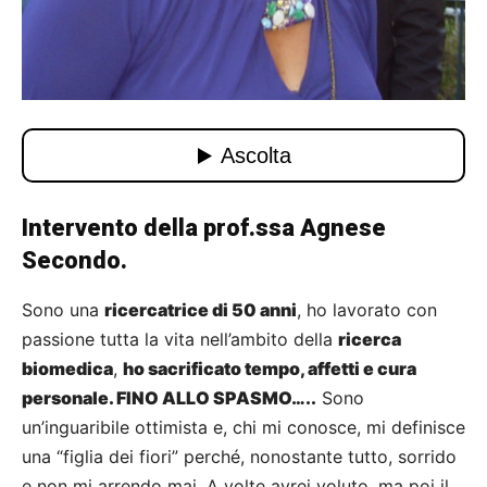
Intervento della prof.ssa Agnese
Secondo.
Sono una
ricercatrice di 50 anni
, ho lavorato con
passione tutta la vita nell’ambito della
ricerca
biomedica
,
ho sacrificato tempo, affetti e cura
personale. FINO ALLO SPASMO…..
Sono
un’inguaribile ottimista e, chi mi conosce, mi definisce
una “figlia dei fiori” perché, nonostante tutto, sorrido
e non mi arrendo mai. A volte avrei voluto, ma poi il