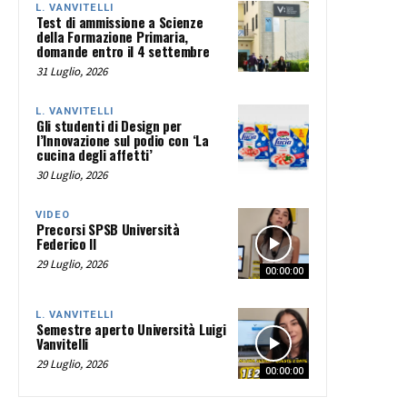
L. VANVITELLI
Test di ammissione a Scienze
della Formazione Primaria,
domande entro il 4 settembre
31 Luglio, 2026
L. VANVITELLI
Gli studenti di Design per
l’Innovazione sul podio con ‘La
cucina degli affetti’
30 Luglio, 2026
VIDEO
Precorsi SPSB Università
Federico II
29 Luglio, 2026
00:00:00
L. VANVITELLI
Semestre aperto Università Luigi
Vanvitelli
29 Luglio, 2026
00:00:00