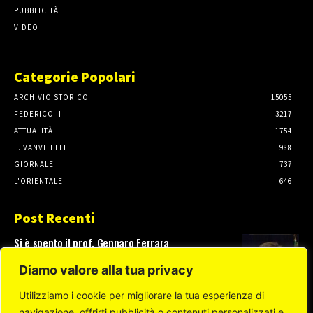
PUBBLICITÀ
VIDEO
Categorie Popolari
ARCHIVIO STORICO
15055
FEDERICO II
3217
ATTUALITÀ
1754
L. VANVITELLI
988
GIORNALE
737
L'ORIENTALE
646
Post Recenti
Si è spento il prof. Gennaro Ferrara
3 Agosto, 2026
Diamo valore alla tua privacy
Utilizziamo i cookie per migliorare la tua esperienza di
navigazione, offrirti pubblicità o contenuti personalizzati e