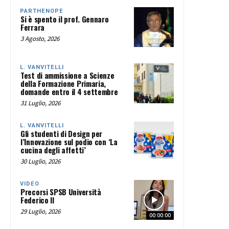
PARTHENOPE
Si è spento il prof. Gennaro
Ferrara
3 Agosto, 2026
L. VANVITELLI
Test di ammissione a Scienze
della Formazione Primaria,
domande entro il 4 settembre
31 Luglio, 2026
L. VANVITELLI
Gli studenti di Design per
l’Innovazione sul podio con ‘La
cucina degli affetti’
30 Luglio, 2026
VIDEO
Precorsi SPSB Università
Federico II
29 Luglio, 2026
00:00:00