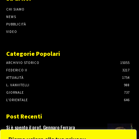
CHI SIAMO
NEWS
PUBBLICITÀ
VIDEO
Categorie Popolari
ARCHIVIO STORICO
15055
FEDERICO II
3217
ATTUALITÀ
1754
L. VANVITELLI
988
GIORNALE
737
L'ORIENTALE
646
Post Recenti
Si è spento il prof. Gennaro Ferrara
3 Agosto, 2026