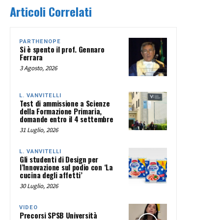
Articoli Correlati
PARTHENOPE
Si è spento il prof. Gennaro
Ferrara
3 Agosto, 2026
L. VANVITELLI
Test di ammissione a Scienze
della Formazione Primaria,
domande entro il 4 settembre
31 Luglio, 2026
L. VANVITELLI
Gli studenti di Design per
l’Innovazione sul podio con ‘La
cucina degli affetti’
30 Luglio, 2026
VIDEO
Precorsi SPSB Università