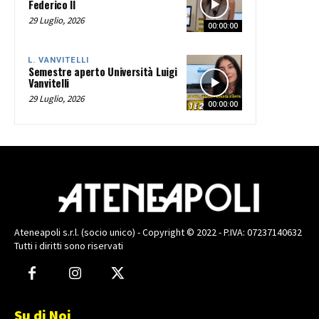
Federico II
29 Luglio, 2026
00:00:00
L. VANVITELLI
Semestre aperto Università Luigi
Vanvitelli
29 Luglio, 2026
00:00:00
Ateneapoli s.r.l. (socio unico) - Copyright © 2022 - P.IVA: 07237140632
Tutti i diritti sono riservati
Su di Noi