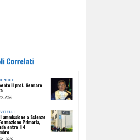
li Correlati
HENOPE
pento il prof. Gennaro
ra
o, 2026
NVITELLI
di ammissione a Scienze
 Formazione Primaria,
de entro il 4
mbre
io, 2026