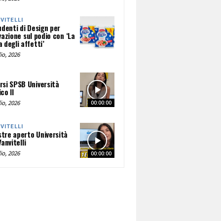
NVITELLI
udenti di Design per
vazione sul podio con ‘La
 degli affetti’
io, 2026
rsi SPSB Università
co II
io, 2026
00:00:00
NVITELLI
tre aperto Università
Vanvitelli
io, 2026
00:00:00