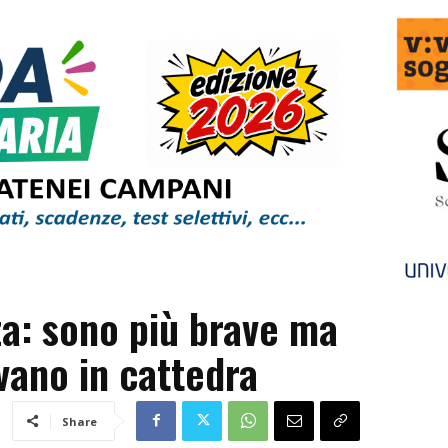
za: sono più brave ma
vano in cattedra
Share