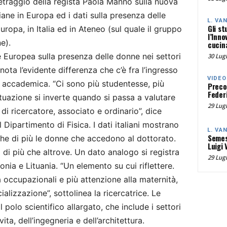
metraggio della regista Paola Manno sulla nuova
liane in Europa ed i dati sulla presenza delle
L. VA
Gli st
opa, in Italia ed in Ateneo (sul quale il gruppo
l’Inno
e).
cucina
 Europea sulla presenza delle donne nei settori
30 Lugl
 nota l’evidente differenza che c’è fra l’ingresso
VIDEO
era accademica. “Ci sono più studentesse, più
Preco
Federi
ituazione si inverte quando si passa a valutare
29 Lugl
di ricercatore, associato e ordinario”, dice
l Dipartimento di Fisica. I dati italiani mostrano
L. VA
Semes
che di più le donne che accedono al dottorato.
Luigi 
o di più che altrove. Un dato analogo si registra
29 Lugl
onia e Lituania. “Un elemento su cui riflettere.
 occupazionali e più attenzione alla maternità,
alizzazione”, sottolinea la ricercatrice. Le
polo scientifico allargato, che include i settori
ita, dell’ingegneria e dell’architettura.