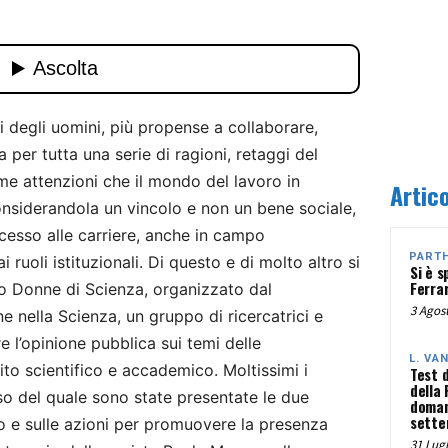
i degli uomini, più propense a collaborare,
per tutta una serie di ragioni, retaggi del
me attenzioni che il mondo del lavoro in
Artico
onsiderandola un vincolo e non un bene sociale,
cesso alle carriere, anche in campo
PART
 ruoli istituzionali. Di questo e di molto altro si
Si è s
Ferra
ro Donne di Scienza, organizzato dal
3 Agost
nella Scienza, un gruppo di ricercatrici e
e l’opinione pubblica sui temi delle
L. VA
to scientifico e accademico. Moltissimi i
Test 
della
so del quale sono state presentate le due
doman
sette
o e sulle azioni per promuovere la presenza
31 Lugl