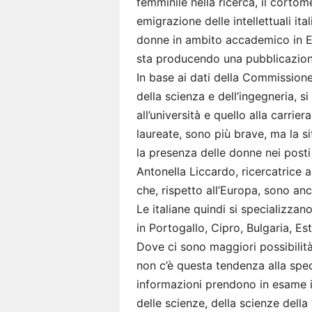
femminile nella ricerca, il corto
emigrazione delle intellettuali ita
donne in ambito accademico in Eur
sta producendo una pubblicazion
In base ai dati della Commissione
della scienza e dell’ingegneria, si
all’università e quello alla carri
laureate, sono più brave, ma la s
la presenza delle donne nei posti 
Antonella Liccardo, ricercatrice a
che, rispetto all’Europa, sono an
Le italiane quindi si specializzan
in Portogallo, Cipro, Bulgaria, Est
Dove ci sono maggiori possibilità
non c’è questa tendenza alla speci
informazioni prendono in esame il 
delle scienze, della scienze della v