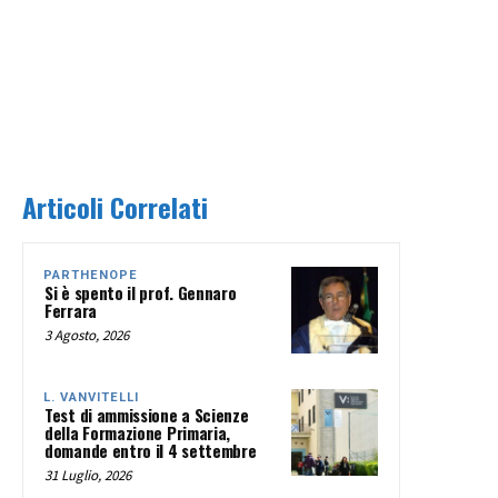
Articoli Correlati
PARTHENOPE
Si è spento il prof. Gennaro
Ferrara
3 Agosto, 2026
L. VANVITELLI
Test di ammissione a Scienze
della Formazione Primaria,
domande entro il 4 settembre
31 Luglio, 2026