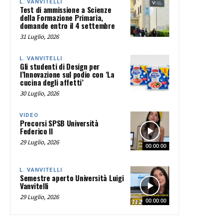
L. VANVITELLI
Test di ammissione a Scienze
della Formazione Primaria,
domande entro il 4 settembre
31 Luglio, 2026
L. VANVITELLI
Gli studenti di Design per
l’Innovazione sul podio con ‘La
cucina degli affetti’
30 Luglio, 2026
VIDEO
Precorsi SPSB Università
Federico II
29 Luglio, 2026
00:00:00
L. VANVITELLI
Semestre aperto Università Luigi
Vanvitelli
29 Luglio, 2026
00:00:00