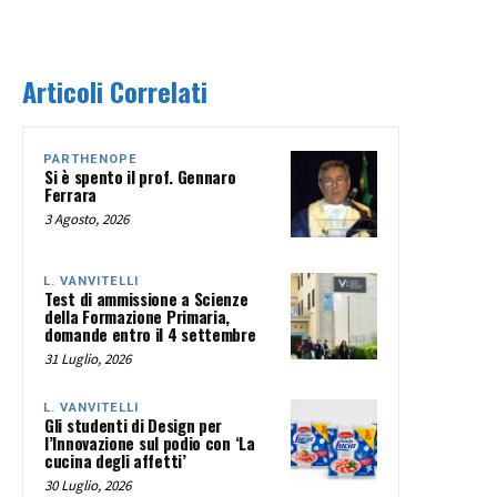
Articoli Correlati
PARTHENOPE
Si è spento il prof. Gennaro
Ferrara
3 Agosto, 2026
L. VANVITELLI
Test di ammissione a Scienze
della Formazione Primaria,
domande entro il 4 settembre
31 Luglio, 2026
L. VANVITELLI
Gli studenti di Design per
l’Innovazione sul podio con ‘La
cucina degli affetti’
30 Luglio, 2026