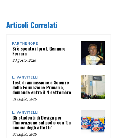
Articoli Correlati
PARTHENOPE
Si è spento il prof. Gennaro
Ferrara
3 Agosto, 2026
L. VANVITELLI
Test di ammissione a Scienze
della Formazione Primaria,
domande entro il 4 settembre
31 Luglio, 2026
L. VANVITELLI
Gli studenti di Design per
l’Innovazione sul podio con ‘La
cucina degli affetti’
30 Luglio, 2026