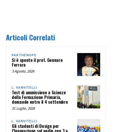
Articoli Correlati
PARTHENOPE
Si è spento il prof. Gennaro
Ferrara
3 Agosto, 2026
L. VANVITELLI
Test di ammissione a Scienze
della Formazione Primaria,
domande entro il 4 settembre
31 Luglio, 2026
L. VANVITELLI
Gli studenti di Design per
l’Innovazione sul podio con ‘La