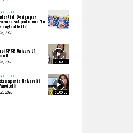
NVITELLI
udenti di Design per
vazione sul podio con ‘La
 degli affetti’
io, 2026
rsi SPSB Università
co II
io, 2026
00:00:00
NVITELLI
tre aperto Università
Vanvitelli
io, 2026
00:00:00