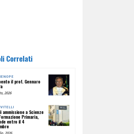
li Correlati
HENOPE
pento il prof. Gennaro
ra
o, 2026
NVITELLI
di ammissione a Scienze
 Formazione Primaria,
de entro il 4
mbre
io, 2026