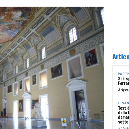
Artico
PART
Si è s
Ferra
3 Agost
L. VA
Test 
della
doman
sette
31 Lugl