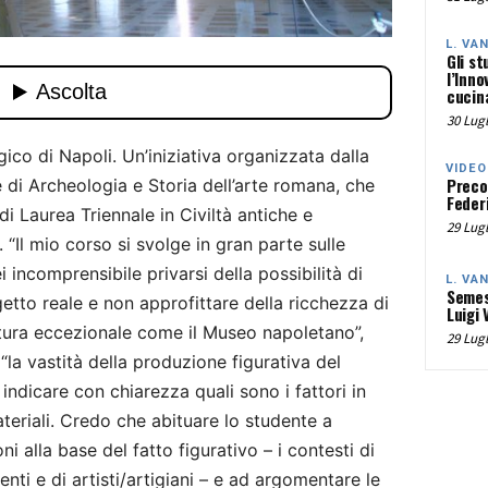
L. VA
Gli st
l’Inno
cucina
30 Lugl
ico di Napoli. Un’iniziativa organizzata dalla
VIDEO
Preco
e di Archeologia e Storia dell’arte romana, che
Federi
di Laurea Triennale in Civiltà antiche e
29 Lugl
“Il mio corso si svolge in gran parte sulle
incomprensibile privarsi della possibilità di
L. VA
Semes
getto reale e non approfittare della ricchezza di
Luigi 
ttura eccezionale come il Museo napoletano”,
29 Lugl
“la vastità della produzione figurativa del
dicare con chiarezza quali sono i fattori in
ateriali. Credo che abituare lo studente a
ni alla base del fatto figurativo – i contesti di
nti e di artisti/artigiani – e ad argomentare le