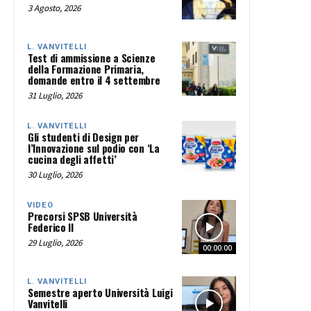
3 Agosto, 2026
L. VANVITELLI
Test di ammissione a Scienze
della Formazione Primaria,
domande entro il 4 settembre
31 Luglio, 2026
L. VANVITELLI
Gli studenti di Design per
l’Innovazione sul podio con ‘La
cucina degli affetti’
30 Luglio, 2026
VIDEO
Precorsi SPSB Università
Federico II
29 Luglio, 2026
00:00:00
L. VANVITELLI
Semestre aperto Università Luigi
Vanvitelli