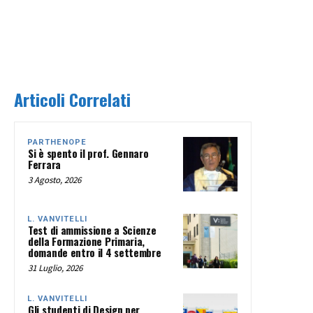
Articoli Correlati
PARTHENOPE
Si è spento il prof. Gennaro
Ferrara
3 Agosto, 2026
L. VANVITELLI
Test di ammissione a Scienze
della Formazione Primaria,
domande entro il 4 settembre
31 Luglio, 2026
L. VANVITELLI
Gli studenti di Design per