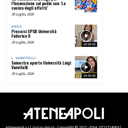
l’Innovazione sul podio con ‘La
cucina degli affetti’
30 Luglio, 2026
VIDEO
Precorsi SPSB Università
Federico II
29 Luglio, 2026
00:00:00
L. VANVITELLI
Semestre aperto Università Luigi
Vanvitelli
29 Luglio, 2026
00:00:00
Ateneapoli s.r.l. (socio unico) - Copyright © 2022 - P.IVA: 07237140632