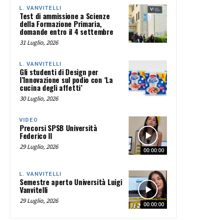
L. VANVITELLI
Test di ammissione a Scienze
della Formazione Primaria,
domande entro il 4 settembre
31 Luglio, 2026
L. VANVITELLI
Gli studenti di Design per
l’Innovazione sul podio con ‘La
cucina degli affetti’
30 Luglio, 2026
VIDEO
Precorsi SPSB Università
Federico II
29 Luglio, 2026
00:00:00
L. VANVITELLI
Semestre aperto Università Luigi
Vanvitelli
29 Luglio, 2026
00:00:00