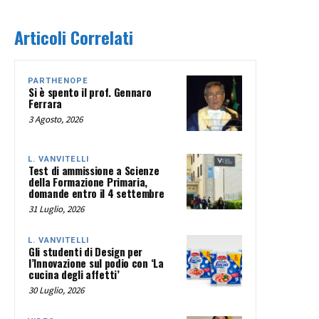
Articoli Correlati
PARTHENOPE
Si è spento il prof. Gennaro
Ferrara
3 Agosto, 2026
L. VANVITELLI
Test di ammissione a Scienze
della Formazione Primaria,
domande entro il 4 settembre
31 Luglio, 2026
L. VANVITELLI
Gli studenti di Design per
l’Innovazione sul podio con ‘La
cucina degli affetti’
30 Luglio, 2026