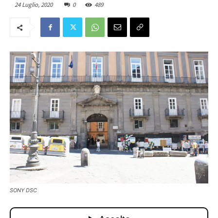
24 Luglio, 2020
0
489
SONY DSC