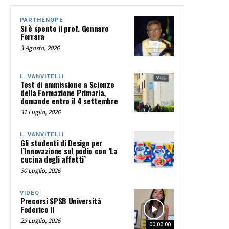
PARTHENOPE
Si è spento il prof. Gennaro
Ferrara
3 Agosto, 2026
L. VANVITELLI
Test di ammissione a Scienze
della Formazione Primaria,
domande entro il 4 settembre
31 Luglio, 2026
L. VANVITELLI
Gli studenti di Design per
l’Innovazione sul podio con ‘La
cucina degli affetti’
30 Luglio, 2026
VIDEO
Precorsi SPSB Università
Federico II
29 Luglio, 2026
00:00:00