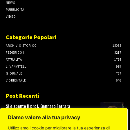
NEWS
PUBBLICITÀ
VIDEO
Categorie Popolari
ARCHIVIO STORICO
15055
FEDERICO II
3217
ATTUALITÀ
1754
L. VANVITELLI
988
GIORNALE
737
L'ORIENTALE
646
Post Recenti
Si è spento il prof. Gennaro Ferrara
3 Agosto, 2026
Diamo valore alla tua privacy
Utilizziamo i cookie per migliorare la tua esperienza di