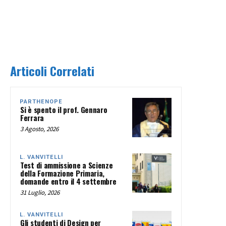
Articoli Correlati
PARTHENOPE
Si è spento il prof. Gennaro
Ferrara
3 Agosto, 2026
L. VANVITELLI
Test di ammissione a Scienze
della Formazione Primaria,
domande entro il 4 settembre
31 Luglio, 2026
L. VANVITELLI
Gli studenti di Design per