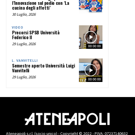
l’Innovazione sul podio con ‘La
cucina degli affetti’
30 Luglio, 2026
VIDEO
Precorsi SPSB Università
Federico II
29 Luglio, 2026
00:00:00
L. VANVITELLI
Semestre aperto Università Luigi
Vanvitelli
29 Luglio, 2026
00:00:00
Ateneapoli s.r.l. (socio unico) - Copyright © 2022 - P.IVA: 07237140632